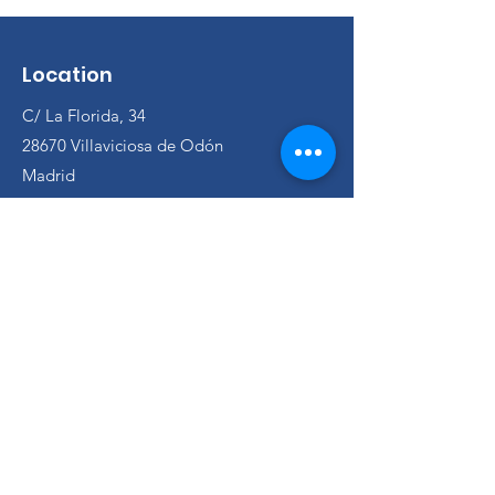
Location
C/ La Florida, 34
28670 Villaviciosa de Odón
Madrid
Tel:
916 855 571
View on map
Store
Used cars
Used offers
Classic cars
Used minivans
Opportunities