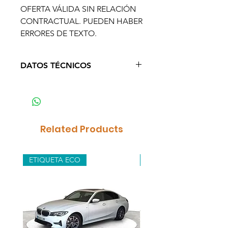
OFERTA VÁLIDA SIN RELACIÓN
CONTRACTUAL. PUEDEN HABER
ERRORES DE TEXTO.
DATOS TÉCNICOS
Año: 2022
Kilometraje: 99.992
Cambio: Manual
Puertas: 4
Related Products
Plazas: 3
Potencia (CV): 145
Color: Negro
ETIQUETA ECO
BAJO CONSUMO
Etiqueta medioambiental: C
Combustible: Diésel
Tracción: Delantera
Garantía: 2 años oficial Toyota